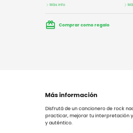
Más info
Má
card_giftcard
Comprar como regalo
Más información
Disfrutá de un cancionero de rock na
practicar, mejorar tu interpretación y
y auténtico.