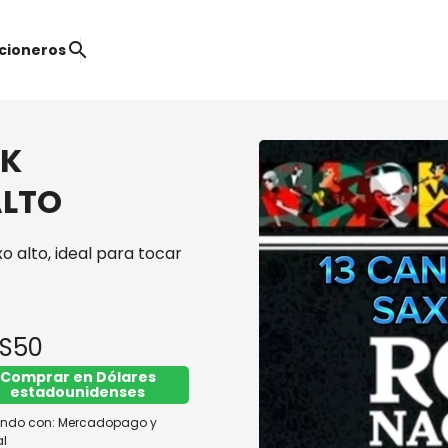
search
cioneros
CK
ALTO
 alto, ideal para tocar
S50
Comprar en Dólares
estadounidenses
ndo con:
Mercadopago
y
l