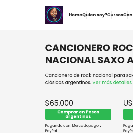
Home
Quien soy?
Cursos
Can
CANCIONERO RO
NACIONAL SAXO 
Cancionero de rock nacional para saxo
clásicos argentinos.
Ver más detalles
$65.000
U$
Comprar en Pesos
argentinos
Pagando con:
Mercadopago
y
Paga
PayPal
PayPa