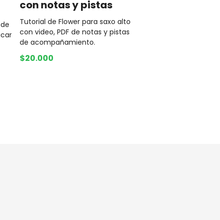
con notas y pistas
NOCHE SAXO 
Tutorial de Flower para saxo alto
 de
Versión karaoke para 
con video, PDF de notas y pistas
icar
Extraños en la noche,
de acompañamiento.
tocar con pista de
acompañamiento.
$20.000
$16.000