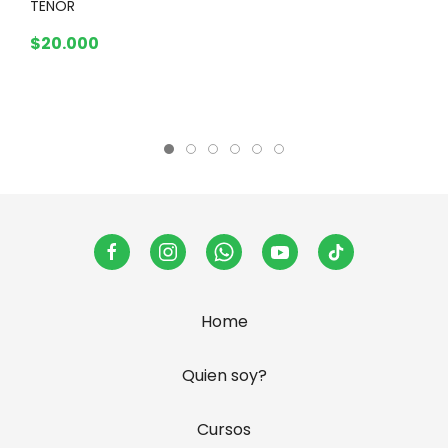
TENOR
id
a
$20.000
$
Home
Quien soy?
Cursos