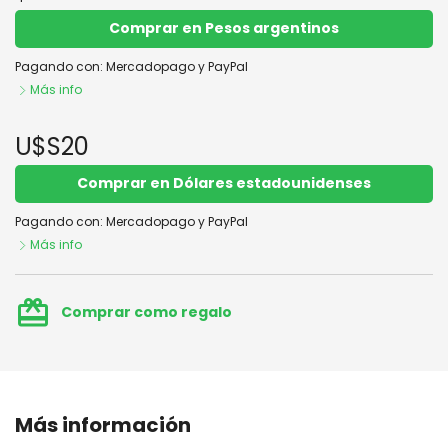
Comprar en Pesos argentinos
Pagando con:
Mercadopago
y
PayPal
Más info
U$S20
Comprar en Dólares estadounidenses
Pagando con:
Mercadopago
y
PayPal
Más info
card_giftcard
Comprar como regalo
Más información