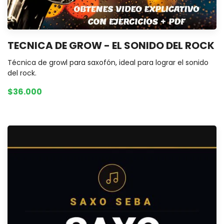
TECNICA DE GROW - EL SONIDO DEL ROCK
Técnica de growl para saxofón, ideal para lograr el sonido
del rock.
$36.000