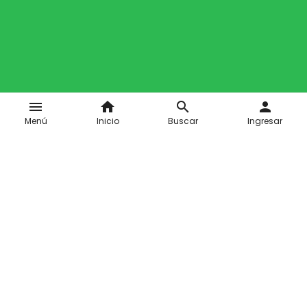
menu
home
search
person
Menú
Inicio
Buscar
Ingresar