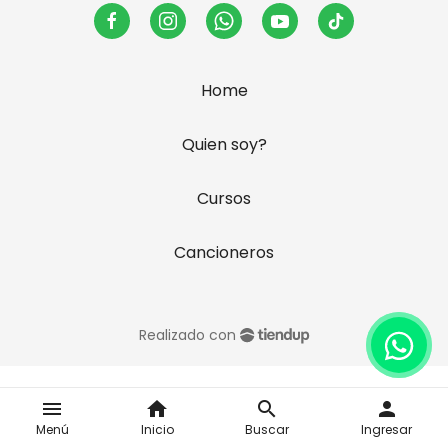
Home
Quien soy?
Cursos
Cancioneros
Realizado con
menu
home
search
person
Menú
Inicio
Buscar
Ingresar